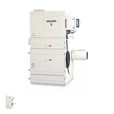
(주)선명테크
ICE한국총판 선명청소기,청소장비,바닥청소차,아마노집진기,습식,건식,탑승식,보행식,주차장청소장비,건물청소장비,공장청소장비,공업용진공청소기,공장,창고,주차장,마트,학교,바닥관리,프리미엄 산업용 청소장비의 모든것