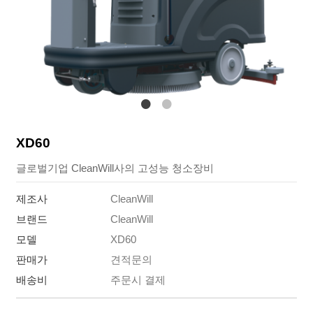
XD60
글로벌기업 CleanWill사의 고성능 청소장비
제조사
CleanWill
브랜드
CleanWill
모델
XD60
판매가
견적문의
배송비
주문시 결제