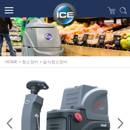
(주)선명테크
ICE한국총판 선명청소기,청소장비,바닥청소차,아마노집진기,습식,건식,탑승식,보행식,주차장청소장비,건물청소장비,공장청소장비,공업용진공청소기,공장,창고,주차장,마트,학교,바닥관리,프리미엄 산업용 청소장비의 모든것
HOME > 청소장비 > 습식청소장비