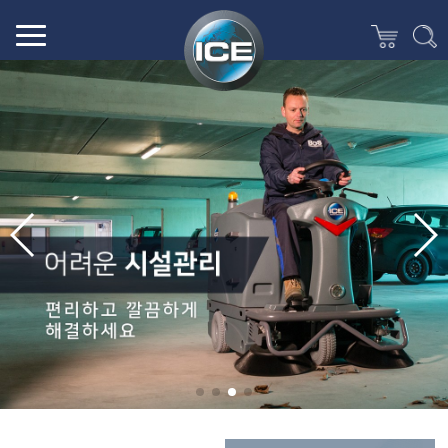
(주)선명테크
ICE한국총판 선명청소기,청소장비,바닥청소차,아마노집진기,습식,건식,탑승식,보행식,주차장청소장비,건물청소장비,공장청소장비,공업용진공청소기,공장,창고,주차장,마트,학교,바닥관리,프리미엄 산업용 청소장비의 모든것