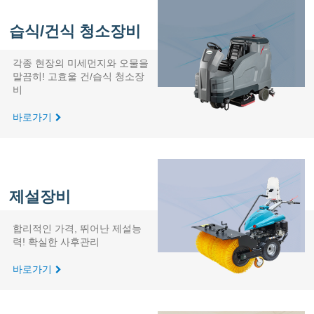
습식/건식 청소장비
각종 현장의 미세먼지와 오물을
말끔히! 고효울 건/습식 청소장
비
바로가기
제설장비
합리적인 가격, 뛰어난 제설능
력! 확실한 사후관리
바로가기