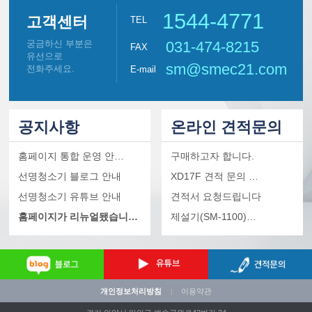
1544-4771
고객센터
TEL
궁금하신 부분은
031-474-8215
FAX
유선으로
sm@smec21.com
전화주세요.
E-mail
공지사항
온라인 견적문의
홈페이지 통합 운영 안…
구매하고자 합니다.
선명청소기 블로그 안내
XD17F 견적 문의 …
선명청소기 유튜브 안내
견적서 요청드립니다
홈페이지가 리뉴얼됐습니…
제설기(SM-1100)…
개인정보처리방침
이용약관
|