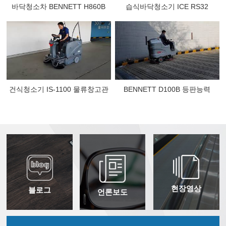
바닥청소차 BENNETT H860B
습식바닥청소기 ICE RS32
건식청소기 IS-1100 물류창고관
BENNETT D100B 등판능력
리
현장영상
블로그
언론보도